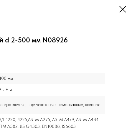
й d 2-500 мм N08926
100 мм
8 - 6 м
лоднотянутые, горячекатаные, шлифованные, кованые
/T 1220, 4226,ASTM A276, ASTM A479, ASTM A484,
TM A582, JIS G4303, EN10088, IS6603