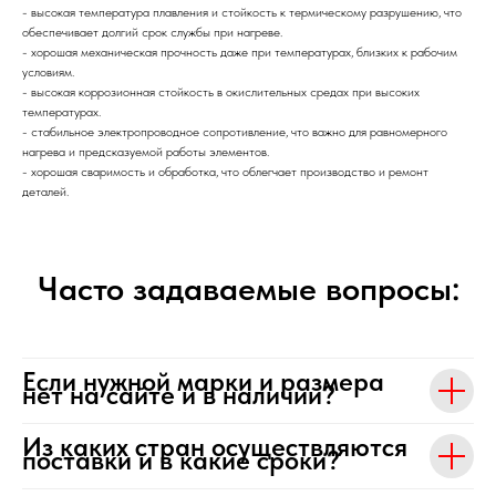
- высокая температура плавления и стойкость к термическому разрушению, что
обеспечивает долгий срок службы при нагреве.
- хорошая механическая прочность даже при температурах, близких к рабочим
условиям.
- высокая коррозионная стойкость в окислительных средах при высоких
температурах.
- стабильное электропроводное сопротивление, что важно для равномерного
нагрева и предсказуемой работы элементов.
- хорошая сваримость и обработка, что облегчает производство и ремонт
деталей.
Часто задаваемые вопросы:
Если нужной марки и размера
нет на сайте и в наличии?
Из каких стран осуществляются
поставки и в какие сроки?