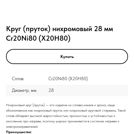
Круг (пруток) нихромовый 28 мм
Cr20Ni80 (Х20Н80)
Купить
Сплав:
Cr20Ni80 (Х20Н80)
Диаметр, мм:
28
Нихромовый круг (пруток) — это изделие из сплава никеля и хрома, чаще
обозначаемое как нихромовый пруток или нихромовый круговой стержень. Такой
сплав обладает высокой жаростойкостью, прочностью и устойчивостью к
окислению при нагреве, поэтому широко применяется в системах нагрева и
электронагревателей.
Преимущества: