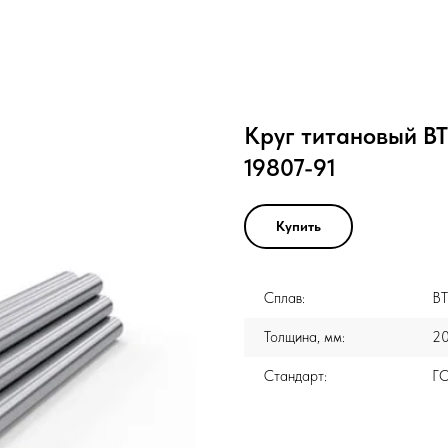
Круг титановый В
19807-91
Купить
Сплав:
В
Толщина, мм:
2
Стандарт:
ГО