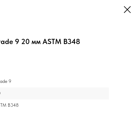
rade 9 20 мм ASTM B348
ade 9
0
STM B348