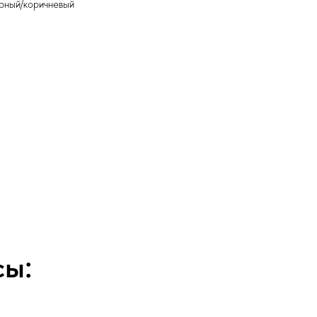
рный/коричневый
сы: