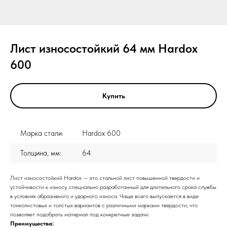
Лист износостойкий 64 мм Hardox
600
Купить
Марка стали:
Hardox 600
Толщина, мм:
64
Лист износостойкий Hardox — это стальной лист повышенной твердости и
устойчивости к износу, специально разработанный для длительного срока службы
в условиях абразивного и ударного износа. Чаще всего выпускается в виде
тонколистовых и толстых вариантов с различными марками твердости, что
позволяет подобрать материал под конкретные задачи.
Преимущества: