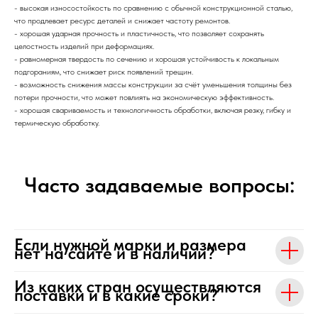
- высокая износостойкость по сравнению с обычной конструкционной сталью,
что продлевает ресурс деталей и снижает частоту ремонтов.
- хорошая ударная прочность и пластичность, что позволяет сохранять
целостность изделий при деформациях.
- равномерная твердость по сечению и хорошая устойчивость к локальным
подгораниям, что снижает риск появлений трещин.
- возможность снижения массы конструкции за счёт уменьшения толщины без
потери прочности, что может повлиять на экономическую эффективность.
- хорошая свариваемость и технологичность обработки, включая резку, гибку и
термическую обработку.
Часто задаваемые вопросы:
Если нужной марки и размера
нет на сайте и в наличии?
Из каких стран осуществляются
поставки и в какие сроки?