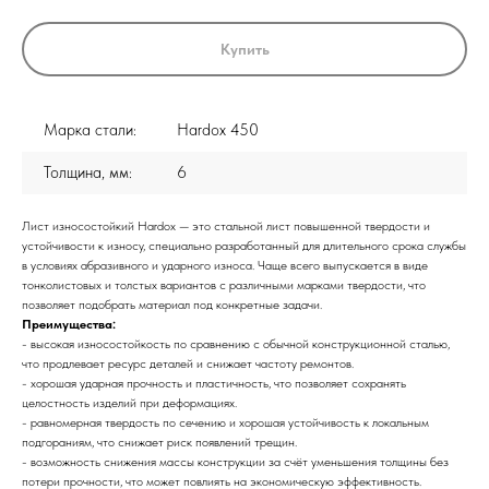
Купить
Марка стали:
Hardox 450
Толщина, мм:
6
Лист износостойкий Hardox — это стальной лист повышенной твердости и
устойчивости к износу, специально разработанный для длительного срока службы
в условиях абразивного и ударного износа. Чаще всего выпускается в виде
тонколистовых и толстых вариантов с различными марками твердости, что
позволяет подобрать материал под конкретные задачи.
Преимущества:
- высокая износостойкость по сравнению с обычной конструкционной сталью,
что продлевает ресурс деталей и снижает частоту ремонтов.
- хорошая ударная прочность и пластичность, что позволяет сохранять
целостность изделий при деформациях.
- равномерная твердость по сечению и хорошая устойчивость к локальным
подгораниям, что снижает риск появлений трещин.
- возможность снижения массы конструкции за счёт уменьшения толщины без
потери прочности, что может повлиять на экономическую эффективность.