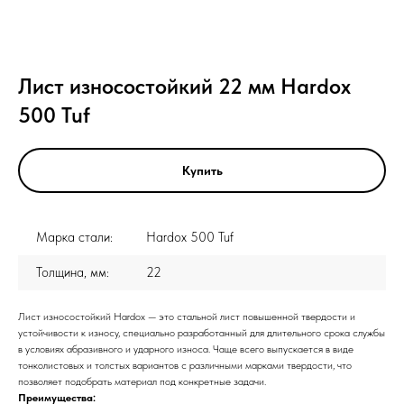
Лист износостойкий 22 мм Hardox
500 Tuf
Купить
Марка стали:
Hardox 500 Tuf
Толщина, мм:
22
Лист износостойкий Hardox — это стальной лист повышенной твердости и
устойчивости к износу, специально разработанный для длительного срока службы
в условиях абразивного и ударного износа. Чаще всего выпускается в виде
тонколистовых и толстых вариантов с различными марками твердости, что
позволяет подобрать материал под конкретные задачи.
Преимущества: