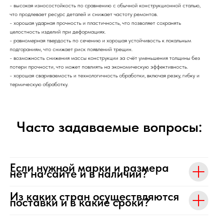
- высокая износостойкость по сравнению с обычной конструкционной сталью,
что продлевает ресурс деталей и снижает частоту ремонтов.
- хорошая ударная прочность и пластичность, что позволяет сохранять
целостность изделий при деформациях.
- равномерная твердость по сечению и хорошая устойчивость к локальным
подгораниям, что снижает риск появлений трещин.
- возможность снижения массы конструкции за счёт уменьшения толщины без
потери прочности, что может повлиять на экономическую эффективность.
- хорошая свариваемость и технологичность обработки, включая резку, гибку и
термическую обработку.
Часто задаваемые вопросы:
Если нужной марки и размера
нет на сайте и в наличии?
Из каких стран осуществляются
поставки и в какие сроки?