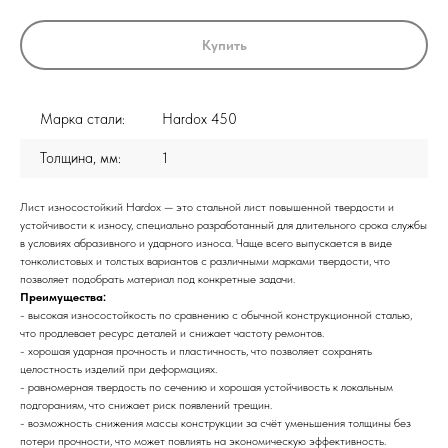
Купить
Марка стали:
Hardox 450
Толщина, мм:
1
Лист износостойкий Hardox — это стальной лист повышенной твердости и
устойчивости к износу, специально разработанный для длительного срока службы
в условиях абразивного и ударного износа. Чаще всего выпускается в виде
тонколистовых и толстых вариантов с различными марками твердости, что
позволяет подобрать материал под конкретные задачи.
Преимущества:
- высокая износостойкость по сравнению с обычной конструкционной сталью,
что продлевает ресурс деталей и снижает частоту ремонтов.
- хорошая ударная прочность и пластичность, что позволяет сохранять
целостность изделий при деформациях.
- равномерная твердость по сечению и хорошая устойчивость к локальным
подгораниям, что снижает риск появлений трещин.
- возможность снижения массы конструкции за счёт уменьшения толщины без
потери прочности, что может повлиять на экономическую эффективность.