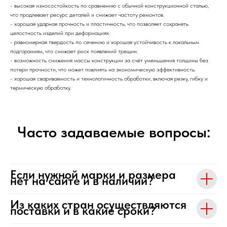
- высокая износостойкость по сравнению с обычной конструкционной сталью,
что продлевает ресурс деталей и снижает частоту ремонтов.
- хорошая ударная прочность и пластичность, что позволяет сохранять
целостность изделий при деформациях.
- равномерная твердость по сечению и хорошая устойчивость к локальным
подгораниям, что снижает риск появлений трещин.
- возможность снижения массы конструкции за счёт уменьшения толщины без
потери прочности, что может повлиять на экономическую эффективность.
- хорошая свариваемость и технологичность обработки, включая резку, гибку и
термическую обработку.
Часто задаваемые вопросы:
Если нужной марки и размера
нет на сайте и в наличии?
Из каких стран осуществляются
поставки и в какие сроки?