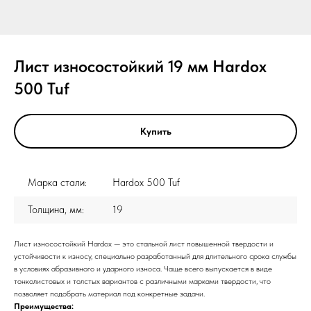
Лист износостойкий 19 мм Hardox
500 Tuf
Купить
Марка стали:
Hardox 500 Tuf
Толщина, мм:
19
Лист износостойкий Hardox — это стальной лист повышенной твердости и
устойчивости к износу, специально разработанный для длительного срока службы
в условиях абразивного и ударного износа. Чаще всего выпускается в виде
тонколистовых и толстых вариантов с различными марками твердости, что
позволяет подобрать материал под конкретные задачи.
Преимущества: