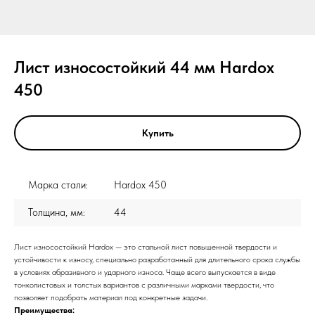
Лист износостойкий 44 мм Hardox
450
Купить
Марка стали:
Hardox 450
Толщина, мм:
44
Лист износостойкий Hardox — это стальной лист повышенной твердости и
устойчивости к износу, специально разработанный для длительного срока службы
в условиях абразивного и ударного износа. Чаще всего выпускается в виде
тонколистовых и толстых вариантов с различными марками твердости, что
позволяет подобрать материал под конкретные задачи.
Преимущества: