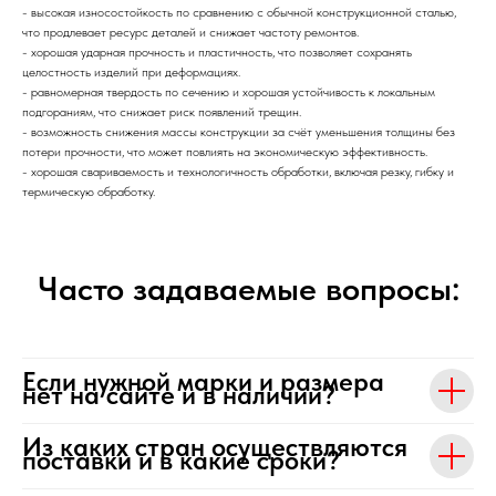
- высокая износостойкость по сравнению с обычной конструкционной сталью,
что продлевает ресурс деталей и снижает частоту ремонтов.
- хорошая ударная прочность и пластичность, что позволяет сохранять
целостность изделий при деформациях.
- равномерная твердость по сечению и хорошая устойчивость к локальным
подгораниям, что снижает риск появлений трещин.
- возможность снижения массы конструкции за счёт уменьшения толщины без
потери прочности, что может повлиять на экономическую эффективность.
- хорошая свариваемость и технологичность обработки, включая резку, гибку и
термическую обработку.
Часто задаваемые вопросы:
Если нужной марки и размера
нет на сайте и в наличии?
Из каких стран осуществляются
поставки и в какие сроки?