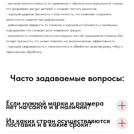
- высокая износостойкость по сравнению с обычной конструкционной сталью,
что продлевает ресурс деталей и снижает частоту ремонтов.
- хорошая ударная прочность и пластичность, что позволяет сохранять
целостность изделий при деформациях.
- равномерная твердость по сечению и хорошая устойчивость к локальным
подгораниям, что снижает риск появлений трещин.
- возможность снижения массы конструкции за счёт уменьшения толщины без
потери прочности, что может повлиять на экономическую эффективность.
- хорошая свариваемость и технологичность обработки, включая резку, гибку и
термическую обработку.
Часто задаваемые вопросы:
Если нужной марки и размера
нет на сайте и в наличии?
Из каких стран осуществляются
поставки и в какие сроки?