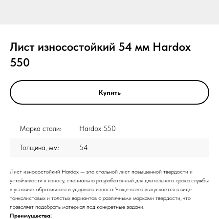
Лист износостойкий 54 мм Hardox
550
Купить
Марка стали:
Hardox 550
Толщина, мм:
54
Лист износостойкий Hardox — это стальной лист повышенной твердости и
устойчивости к износу, специально разработанный для длительного срока службы
в условиях абразивного и ударного износа. Чаще всего выпускается в виде
тонколистовых и толстых вариантов с различными марками твердости, что
позволяет подобрать материал под конкретные задачи.
Преимущества: