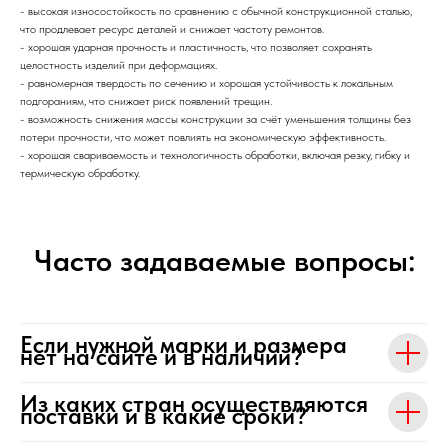
- высокая износостойкость по сравнению с обычной конструкционной сталью,
что продлевает ресурс деталей и снижает частоту ремонтов.
- хорошая ударная прочность и пластичность, что позволяет сохранять
целостность изделий при деформациях.
- равномерная твердость по сечению и хорошая устойчивость к локальным
подгораниям, что снижает риск появлений трещин.
- возможность снижения массы конструкции за счёт уменьшения толщины без
потери прочности, что может повлиять на экономическую эффективность.
- хорошая свариваемость и технологичность обработки, включая резку, гибку и
термическую обработку.
Часто задаваемые вопросы:
Если нужной марки и размера
нет на сайте и в наличии?
Из каких стран осуществляются
поставки и в какие сроки?