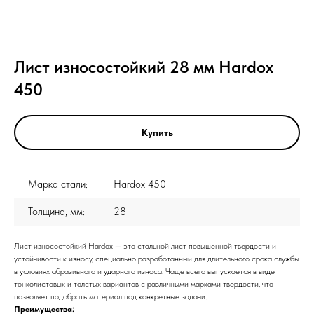
Лист износостойкий 28 мм Hardox
450
Купить
Марка стали:
Hardox 450
Толщина, мм:
28
Лист износостойкий Hardox — это стальной лист повышенной твердости и
устойчивости к износу, специально разработанный для длительного срока службы
в условиях абразивного и ударного износа. Чаще всего выпускается в виде
тонколистовых и толстых вариантов с различными марками твердости, что
позволяет подобрать материал под конкретные задачи.
Преимущества: