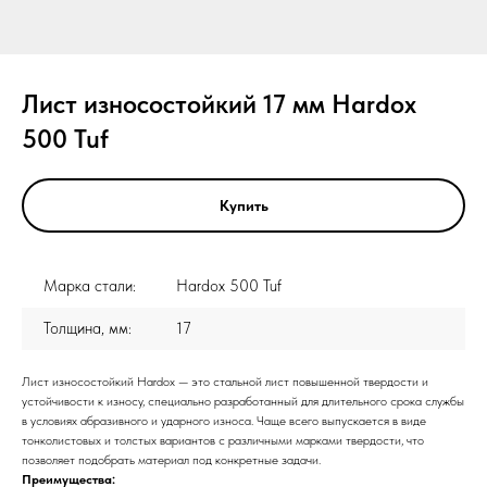
Лист износостойкий 17 мм Hardox
500 Tuf
Купить
Марка стали:
Hardox 500 Tuf
Толщина, мм:
17
Лист износостойкий Hardox — это стальной лист повышенной твердости и
устойчивости к износу, специально разработанный для длительного срока службы
в условиях абразивного и ударного износа. Чаще всего выпускается в виде
тонколистовых и толстых вариантов с различными марками твердости, что
позволяет подобрать материал под конкретные задачи.
Преимущества: