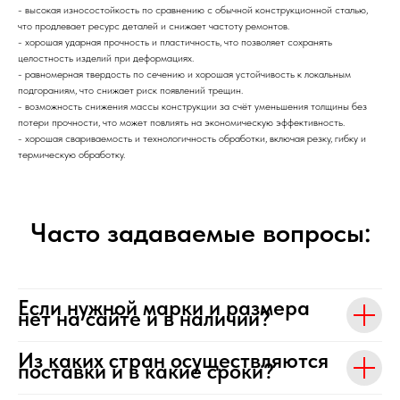
- высокая износостойкость по сравнению с обычной конструкционной сталью,
что продлевает ресурс деталей и снижает частоту ремонтов.
- хорошая ударная прочность и пластичность, что позволяет сохранять
целостность изделий при деформациях.
- равномерная твердость по сечению и хорошая устойчивость к локальным
подгораниям, что снижает риск появлений трещин.
- возможность снижения массы конструкции за счёт уменьшения толщины без
потери прочности, что может повлиять на экономическую эффективность.
- хорошая свариваемость и технологичность обработки, включая резку, гибку и
термическую обработку.
Часто задаваемые вопросы:
Если нужной марки и размера
нет на сайте и в наличии?
Из каких стран осуществляются
поставки и в какие сроки?