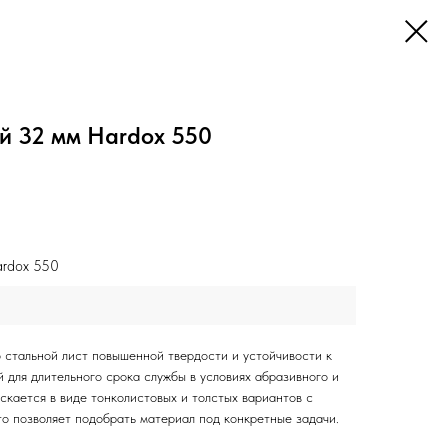
й 32 мм Hardox 550
rdox 550
2
 стальной лист повышенной твердости и устойчивости к
 для длительного срока службы в условиях абразивного и
скается в виде тонколистовых и толстых вариантов с
то позволяет подобрать материал под конкретные задачи.