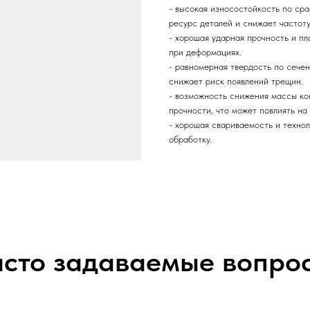
- высокая износостойкость по ср
ресурс деталей и снижает частоту
- хорошая ударная прочность и пл
при деформациях.
- равномерная твердость по сечен
снижает риск появлений трещин.
- возможность снижения массы ко
прочности, что может повлиять н
- хорошая свариваемость и технол
обработку.
сто задаваемые вопро