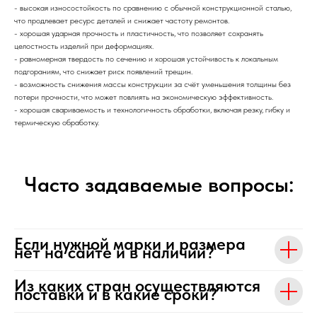
- высокая износостойкость по сравнению с обычной конструкционной сталью,
что продлевает ресурс деталей и снижает частоту ремонтов.
- хорошая ударная прочность и пластичность, что позволяет сохранять
целостность изделий при деформациях.
- равномерная твердость по сечению и хорошая устойчивость к локальным
подгораниям, что снижает риск появлений трещин.
- возможность снижения массы конструкции за счёт уменьшения толщины без
потери прочности, что может повлиять на экономическую эффективность.
- хорошая свариваемость и технологичность обработки, включая резку, гибку и
термическую обработку.
Часто задаваемые вопросы:
Если нужной марки и размера
нет на сайте и в наличии?
Из каких стран осуществляются
поставки и в какие сроки?