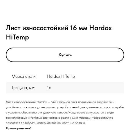
Лист износостойкий 16 мм Hardox
HiTemp
Купить
Марка стали:
Hardox HiTemp
Толщина, мм:
16
Лист износостойкий Hardox — это стальной лист повышенной твердости и
устойчивости к износу, специально разработанный для длительного срока службы
в условиях абразивного и ударного износа. Чаще всего выпускается в виде
тонколистовых и толстых вариантов с различными марками твердости, что
позволяет подобрать материал под конкретные задачи.
Преимущества: