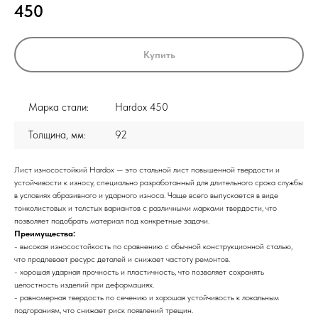
450
Купить
Марка стали:
Hardox 450
Толщина, мм:
92
Лист износостойкий Hardox — это стальной лист повышенной твердости и
устойчивости к износу, специально разработанный для длительного срока службы
в условиях абразивного и ударного износа. Чаще всего выпускается в виде
тонколистовых и толстых вариантов с различными марками твердости, что
позволяет подобрать материал под конкретные задачи.
Преимущества:
- высокая износостойкость по сравнению с обычной конструкционной сталью,
что продлевает ресурс деталей и снижает частоту ремонтов.
- хорошая ударная прочность и пластичность, что позволяет сохранять
целостность изделий при деформациях.
- равномерная твердость по сечению и хорошая устойчивость к локальным
подгораниям, что снижает риск появлений трещин.