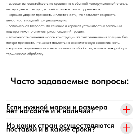
- высокая износостойкость по сравнению с обычной конструкционной сталью,
что продлевает ресурс деталей и снижает частоту ремонтов.
- хорошая ударная прочность и пластичность, что позволяет сохранять
целостность изделий при деформациях.
- равномерная твердость по сечению и хорошая устойчивость к локальным
подгораниям, что снижает риск появлений трещин.
- возможность снижения массы конструкции за счёт уменьшения толщины без
потери прочности, что может повлиять на экономическую эффективность.
- хорошая свариваемость и технологичность обработки, включая резку, гибку и
термическую обработку.
Часто задаваемые вопросы:
Если нужной марки и размера
нет на сайте и в наличии?
Из каких стран осуществляются
поставки и в какие сроки?