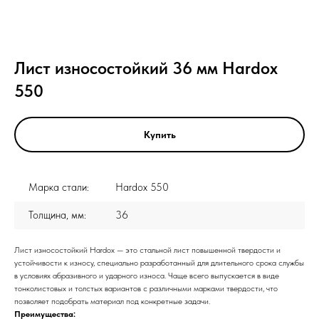
Лист износостойкий 36 мм Hardox
550
Купить
Марка стали:
Hardox 550
Толщина, мм:
36
Лист износостойкий Hardox — это стальной лист повышенной твердости и
устойчивости к износу, специально разработанный для длительного срока службы
в условиях абразивного и ударного износа. Чаще всего выпускается в виде
тонколистовых и толстых вариантов с различными марками твердости, что
позволяет подобрать материал под конкретные задачи.
Преимущества: