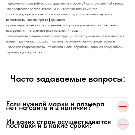
- высокая износостойкость по сравнению с обычной конструкционной сталью,
что продлевает ресурс деталей и снижает частоту ремонтов.
- хорошая ударная прочность и пластичность, что позволяет сохранять
целостность изделий при деформациях.
- равномерная твердость по сечению и хорошая устойчивость к локальным
подгораниям, что снижает риск появлений трещин.
- возможность снижения массы конструкции за счёт уменьшения толщины без
потери прочности, что может повлиять на экономическую эффективность.
- хорошая свариваемость и технологичность обработки, включая резку, гибку и
термическую обработку.
Часто задаваемые вопросы:
Если нужной марки и размера
нет на сайте и в наличии?
Из каких стран осуществляются
поставки и в какие сроки?