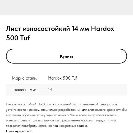
Лист износостойкий 14 мм Hardox
500 Tuf
Купить
Марка стали:
Hardox 500 Tuf
Толщина, мм:
14
Лист износостойкий Hardox — это стальной лист повышенной твердости и
устойчивости к износу, специально разработанный для длительного срока службы
в условиях абразивного и ударного износа. Чаще всего выпускается в виде
тонколистовых и толстых вариантов с различными марками твердости, что
позволяет подобрать материал под конкретные задачи.
Преимущества: