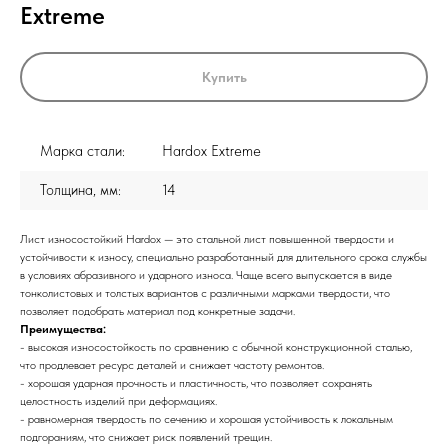
Extreme
Купить
Марка стали:
Hardox Extreme
Толщина, мм:
14
Лист износостойкий Hardox — это стальной лист повышенной твердости и
устойчивости к износу, специально разработанный для длительного срока службы
в условиях абразивного и ударного износа. Чаще всего выпускается в виде
тонколистовых и толстых вариантов с различными марками твердости, что
позволяет подобрать материал под конкретные задачи.
Преимущества:
- высокая износостойкость по сравнению с обычной конструкционной сталью,
что продлевает ресурс деталей и снижает частоту ремонтов.
- хорошая ударная прочность и пластичность, что позволяет сохранять
целостность изделий при деформациях.
- равномерная твердость по сечению и хорошая устойчивость к локальным
подгораниям, что снижает риск появлений трещин.