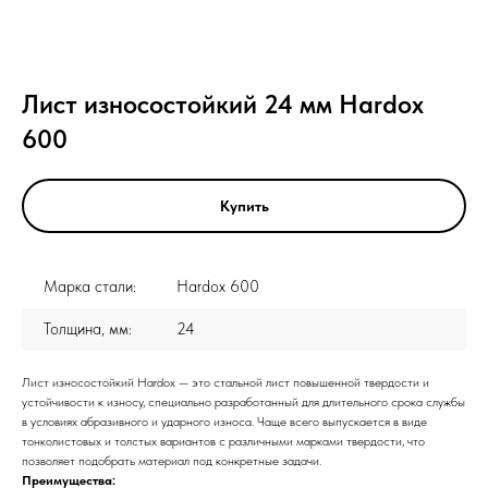
Лист износостойкий 24 мм Hardox
600
Купить
Марка стали:
Hardox 600
Толщина, мм:
24
Лист износостойкий Hardox — это стальной лист повышенной твердости и
устойчивости к износу, специально разработанный для длительного срока службы
в условиях абразивного и ударного износа. Чаще всего выпускается в виде
тонколистовых и толстых вариантов с различными марками твердости, что
позволяет подобрать материал под конкретные задачи.
Преимущества: