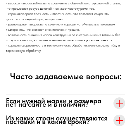
- высокая износостойкость по сравнению с обычной конструкционной сталью,
что продлевает ресурс деталей и снижает частоту ремонтов.
- хорошая ударная прочность и пластичность, что позволяет сохранять
целостность изделий при деформациях.
- равномерная твердость по сечению и хорошая устойчивость к локальным
подгораниям, что снижает риск появлений трещин.
- возможность снижения массы конструкции за счёт уменьшения толщины без
потери прочности, что может повлиять на экономическую эффективность.
- хорошая свариваемость и технологичность обработки, включая резку, гибку и
термическую обработку.
Часто задаваемые вопросы:
Если нужной марки и размера
нет на сайте и в наличии?
Из каких стран осуществляются
поставки и в какие сроки?