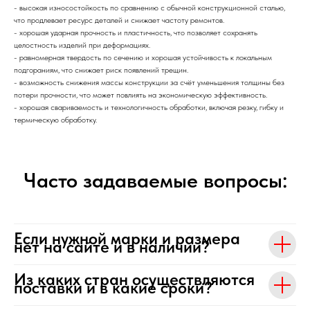
- высокая износостойкость по сравнению с обычной конструкционной сталью,
что продлевает ресурс деталей и снижает частоту ремонтов.
- хорошая ударная прочность и пластичность, что позволяет сохранять
целостность изделий при деформациях.
- равномерная твердость по сечению и хорошая устойчивость к локальным
подгораниям, что снижает риск появлений трещин.
- возможность снижения массы конструкции за счёт уменьшения толщины без
потери прочности, что может повлиять на экономическую эффективность.
- хорошая свариваемость и технологичность обработки, включая резку, гибку и
термическую обработку.
Часто задаваемые вопросы:
Если нужной марки и размера
нет на сайте и в наличии?
Из каких стран осуществляются
поставки и в какие сроки?