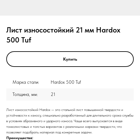
Лист износостойкий 21 мм Hardox
500 Tuf
Купить
Марка стали:
Hardox 500 Tuf
Толщина, мм:
21
Лист износостойкий Hardox — это стальной лист повышенной твердости и
устойчивости к износу, специально разработанный для длительного срока службы
в условиях абразивного и ударного износа. Чаще всего выпускается в виде
тонколистовых и толстых вариантов с различными марками твердости, что
позволяет подобрать материал под конкретные задачи.
Преимущества: