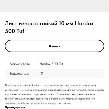
Лист износостойкий 10 мм Hardox
500 Tuf
Купить
Марка стали:
Hardox 500 Tuf
Толщина, мм:
10
Лист износостойкий Hardox — это стальной лист повышенной твердости и
устойчивости к износу, специально разработанный для длительного срока службы
в условиях абразивного и ударного износа. Чаще всего выпускается в виде
тонколистовых и толстых вариантов с различными марками твердости, что
позволяет подобрать материал под конкретные задачи.
Преимущества: