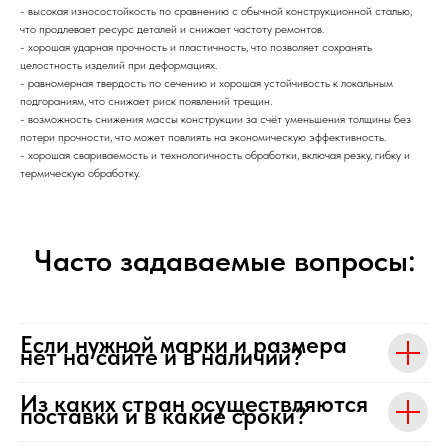
- высокая износостойкость по сравнению с обычной конструкционной сталью,
что продлевает ресурс деталей и снижает частоту ремонтов.
- хорошая ударная прочность и пластичность, что позволяет сохранять
целостность изделий при деформациях.
- равномерная твердость по сечению и хорошая устойчивость к локальным
подгораниям, что снижает риск появлений трещин.
- возможность снижения массы конструкции за счёт уменьшения толщины без
потери прочности, что может повлиять на экономическую эффективность.
- хорошая свариваемость и технологичность обработки, включая резку, гибку и
термическую обработку.
Часто задаваемые вопросы:
Если нужной марки и размера
нет на сайте и в наличии?
Из каких стран осуществляются
поставки и в какие сроки?