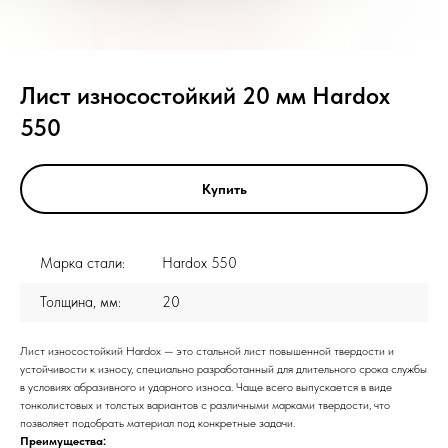
Лист износостойкий 20 мм Hardox
550
Купить
Марка стали:
Hardox 550
Толщина, мм:
20
Лист износостойкий Hardox — это стальной лист повышенной твердости и
устойчивости к износу, специально разработанный для длительного срока службы
в условиях абразивного и ударного износа. Чаще всего выпускается в виде
тонколистовых и толстых вариантов с различными марками твердости, что
позволяет подобрать материал под конкретные задачи.
Преимущества: