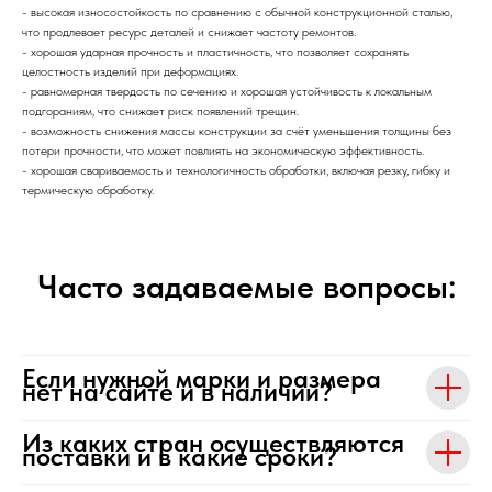
- высокая износостойкость по сравнению с обычной конструкционной сталью,
что продлевает ресурс деталей и снижает частоту ремонтов.
- хорошая ударная прочность и пластичность, что позволяет сохранять
целостность изделий при деформациях.
- равномерная твердость по сечению и хорошая устойчивость к локальным
подгораниям, что снижает риск появлений трещин.
- возможность снижения массы конструкции за счёт уменьшения толщины без
потери прочности, что может повлиять на экономическую эффективность.
- хорошая свариваемость и технологичность обработки, включая резку, гибку и
термическую обработку.
Часто задаваемые вопросы:
Если нужной марки и размера
нет на сайте и в наличии?
Из каких стран осуществляются
поставки и в какие сроки?