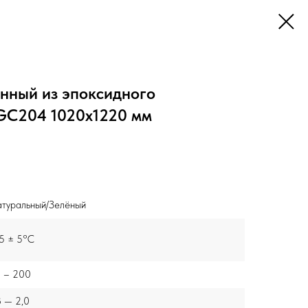
нный из эпоксидного
GC204 1020x1220 мм
туральный/Зелёный
5 ± 5°C
1 – 200
8 — 2,0