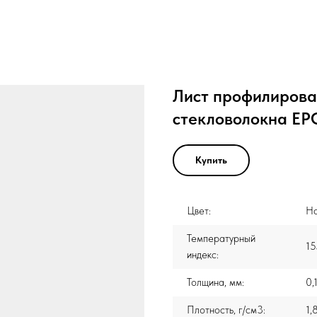
Лист профилирова
стекловолокна EP
Купить
Цвет:
На
Температурный
15
индекс:
Толщина, мм:
0,
Плотность, г/см3:
1,