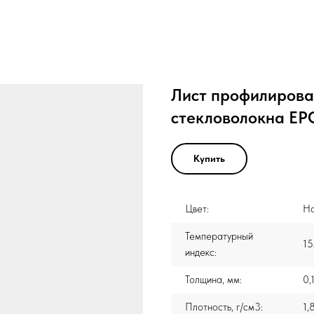
Лист профилирова
стекловолокна EP
Купить
Цвет:
На
Температурный
15
индекс:
Толщина, мм:
0,
Плотность, г/см3:
1,