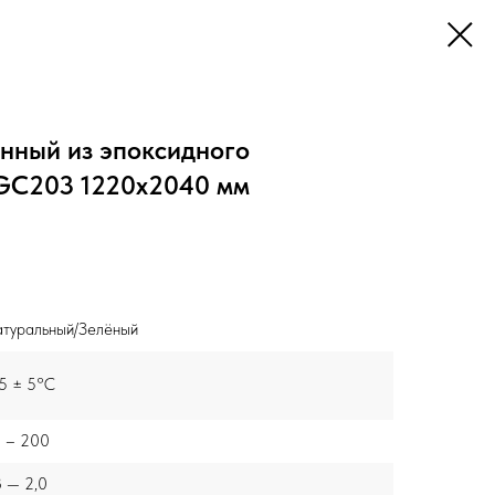
нный из эпоксидного
GC203 1220x2040 мм
туральный/Зелёный
5 ± 5°C
1 – 200
8 — 2,0