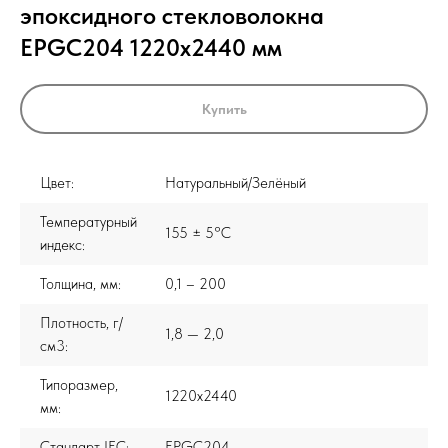
эпоксидного стекловолокна
EPGC204 1220x2440 мм
Купить
Цвет:
Натуральный/Зелёный
Температурный
155 ± 5°C
индекс:
Толщина, мм:
0,1 – 200
Плотность, г/
1,8 — 2,0
см3:
Типоразмер,
1220x2440
мм:
Стандарт IEC:
EPGC204