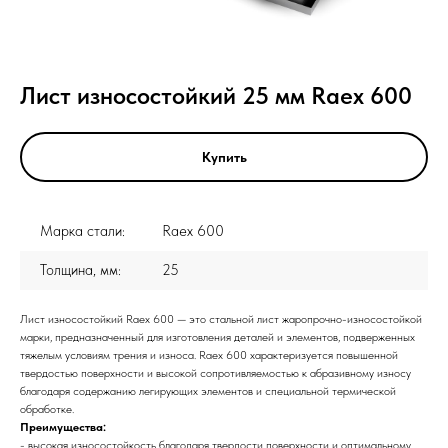
Лист износостойкий 25 мм Raex 600
Купить
Марка стали:
Raex 600
Толщина, мм:
25
Лист износостойкий Raex 600 — это стальной лист жаропрочно-износостойкой
марки, предназначенный для изготовления деталей и элементов, подверженных
тяжелым условиям трения и износа. Raex 600 характеризуется повышенной
твердостью поверхности и высокой сопротивляемостью к абразивному износу
благодаря содержанию легирующих элементов и специальной термической
обработке.
Преимущества:
- высокая износостойкость благодаря твердости поверхности и оптимальному