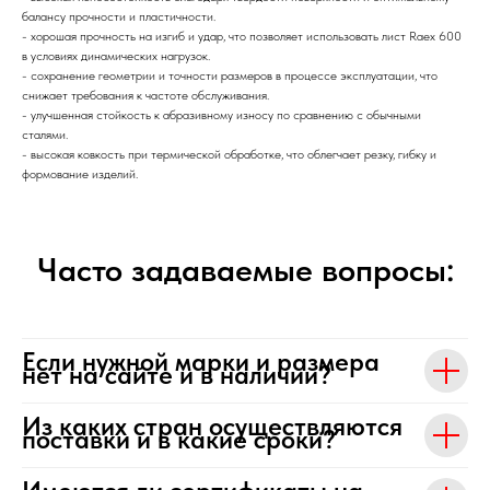
балансу прочности и пластичности.
- хорошая прочность на изгиб и удар, что позволяет использовать лист Raex 600
в условиях динамических нагрузок.
- сохранение геометрии и точности размеров в процессе эксплуатации, что
снижает требования к частоте обслуживания.
- улучшенная стойкость к абразивному износу по сравнению с обычными
сталями.
- высокая ковкость при термической обработке, что облегчает резку, гибку и
формование изделий.
Часто задаваемые вопросы:
Если нужной марки и размера
нет на сайте и в наличии?
Из каких стран осуществляются
поставки и в какие сроки?