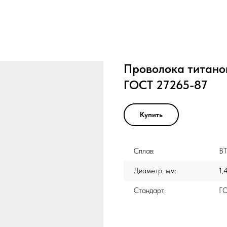
Проволока титанов
ГОСТ 27265-87
Купить
Сплав:
ВТ
Диаметр, мм:
1,
Стандарт:
Г