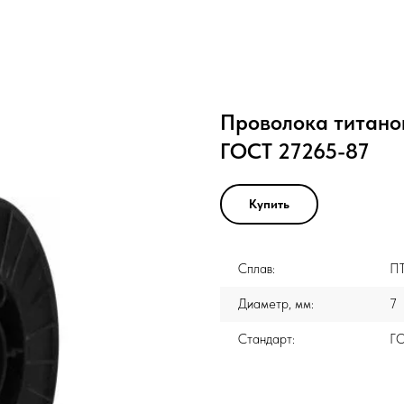
Проволока титано
ГОСТ 27265-87
Купить
Сплав:
П
Диаметр, мм:
7
Стандарт:
Г