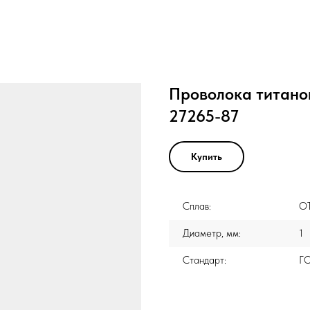
Проволока титано
27265-87
Купить
Сплав:
О
Диаметр, мм:
1
Стандарт:
Г