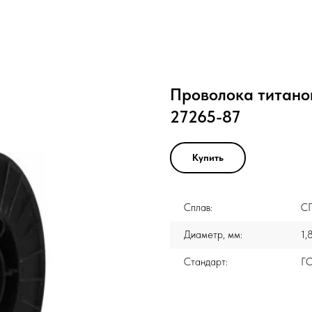
Проволока титано
27265-87
Купить
Сплав:
С
Диаметр, мм:
1,
Стандарт:
Г