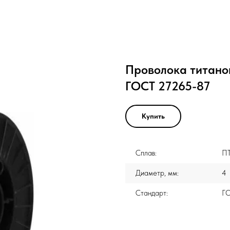
Проволока титано
ГОСТ 27265-87
Купить
Сплав:
П
Диаметр, мм:
4
Стандарт:
Г