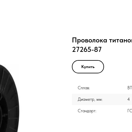
Проволока титано
27265-87
Купить
Сплав:
ВТ
Диаметр, мм:
4
Стандарт:
Г