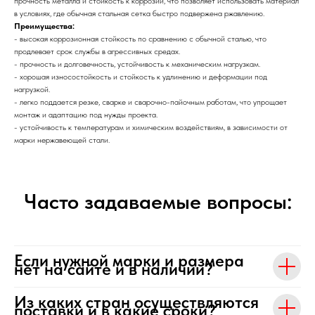
прочность металла и стойкость к коррозии, что позволяет использовать материал
в условиях, где обычная стальная сетка быстро подвержена ржавлению.
Преимущества:
- высокая коррозионная стойкость по сравнению с обычной сталью, что
продлевает срок службы в агрессивных средах.
- прочность и долговечность, устойчивость к механическим нагрузкам.
- хорошая износостойкость и стойкость к удлинению и деформации под
нагрузкой.
- легко поддается резке, сварке и сварочно-пайочным работам, что упрощает
монтаж и адаптацию под нужды проекта.
- устойчивость к температурам и химическим воздействиям, в зависимости от
марки нержавеющей стали.
Часто задаваемые вопросы:
Если нужной марки и размера
нет на сайте и в наличии?
Из каких стран осуществляются
поставки и в какие сроки?