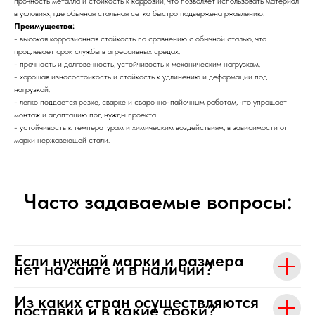
прочность металла и стойкость к коррозии, что позволяет использовать материал
в условиях, где обычная стальная сетка быстро подвержена ржавлению.
Преимущества:
- высокая коррозионная стойкость по сравнению с обычной сталью, что
продлевает срок службы в агрессивных средах.
- прочность и долговечность, устойчивость к механическим нагрузкам.
- хорошая износостойкость и стойкость к удлинению и деформации под
нагрузкой.
- легко поддается резке, сварке и сварочно-пайочным работам, что упрощает
монтаж и адаптацию под нужды проекта.
- устойчивость к температурам и химическим воздействиям, в зависимости от
марки нержавеющей стали.
Часто задаваемые вопросы:
Если нужной марки и размера
нет на сайте и в наличии?
Из каких стран осуществляются
поставки и в какие сроки?