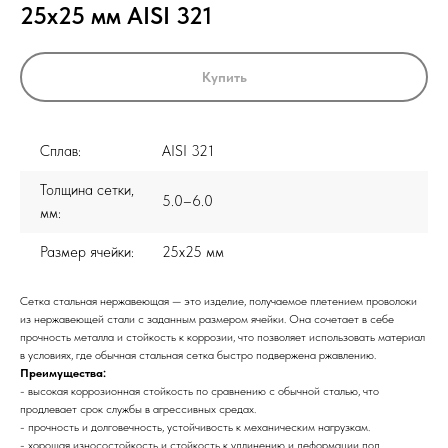
25x25 мм AISI 321
Купить
Сплав:
AISI 321
Толщина сетки,
5.0–6.0
мм:
Размер ячейки:
25x25 мм
Сетка стальная нержавеющая — это изделие, получаемое плетением проволоки
из нержавеющей стали с заданным размером ячейки. Она сочетает в себе
прочность металла и стойкость к коррозии, что позволяет использовать материал
в условиях, где обычная стальная сетка быстро подвержена ржавлению.
Преимущества:
- высокая коррозионная стойкость по сравнению с обычной сталью, что
продлевает срок службы в агрессивных средах.
- прочность и долговечность, устойчивость к механическим нагрузкам.
- хорошая износостойкость и стойкость к удлинению и деформации под