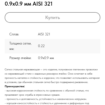
0.9x0.9 мм AISI 321
Купить
Сплав:
AISI 321
Толщина сетки,
0.22
мм:
Размер ячейки:
0.9x0.9 мм
Сетка стальная нержавеющая — это изделие, получаемое плетением проволоки
из нержавеющей стали с заданным размером ячейки. Она сочетает в себе
прочность металла и стойкость к коррозии, что позволяет использовать материал
в условиях, где обычная стальная сетка быстро подвержена ржавлению.
Преимущества:
- высокая коррозионная стойкость по сравнению с обычной сталью, что
продлевает срок службы в агрессивных средах.
- прочность и долговечность, устойчивость к механическим нагрузкам.
- хорошая износостойкость и стойкость к удлинению и деформации под