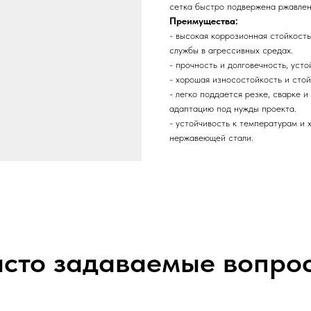
сетка быстро подвержена ржавле
Преимущества:
- высокая коррозионная стойкость
службы в агрессивных средах.
- прочность и долговечность, уст
- хорошая износостойкость и стой
- легко поддается резке, сварке 
адаптацию под нужды проекта.
- устойчивость к температурам и 
нержавеющей стали.
сто задаваемые вопро