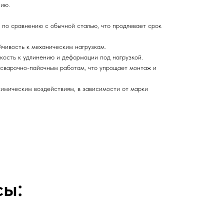
нию.
 по сравнению с обычной сталью, что продлевает срок
ойчивость к механическим нагрузкам.
кость к удлинению и деформации под нагрузкой.
и сварочно-пайочным работам, что упрощает монтаж и
химическим воздействиям, в зависимости от марки
сы: