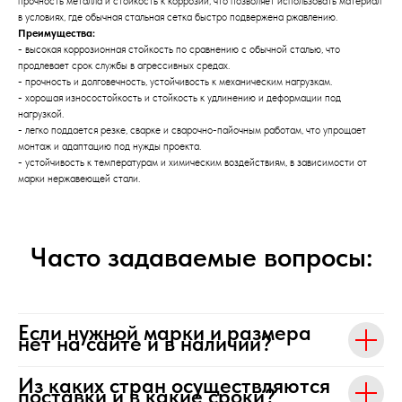
прочность металла и стойкость к коррозии, что позволяет использовать материал
в условиях, где обычная стальная сетка быстро подвержена ржавлению.
Преимущества:
- высокая коррозионная стойкость по сравнению с обычной сталью, что
продлевает срок службы в агрессивных средах.
- прочность и долговечность, устойчивость к механическим нагрузкам.
- хорошая износостойкость и стойкость к удлинению и деформации под
нагрузкой.
- легко поддается резке, сварке и сварочно-пайочным работам, что упрощает
монтаж и адаптацию под нужды проекта.
- устойчивость к температурам и химическим воздействиям, в зависимости от
марки нержавеющей стали.
Часто задаваемые вопросы:
Если нужной марки и размера
нет на сайте и в наличии?
Из каких стран осуществляются
поставки и в какие сроки?