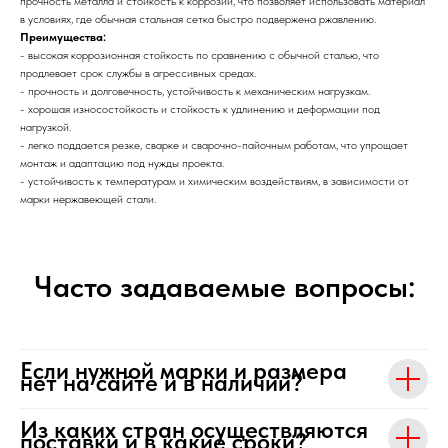
прочность металла и стойкость к коррозии, что позволяет использовать материал
в условиях, где обычная стальная сетка быстро подвержена ржавлению.
Преимущества:
- высокая коррозионная стойкость по сравнению с обычной сталью, что
продлевает срок службы в агрессивных средах.
- прочность и долговечность, устойчивость к механическим нагрузкам.
- хорошая износостойкость и стойкость к удлинению и деформации под
нагрузкой.
- легко поддается резке, сварке и сварочно-пайочным работам, что упрощает
монтаж и адаптацию под нужды проекта.
- устойчивость к температурам и химическим воздействиям, в зависимости от
марки нержавеющей стали.
Часто задаваемые вопросы:
Если нужной марки и размера
нет на сайте и в наличии?
Из каких стран осуществляются
поставки и в какие сроки?