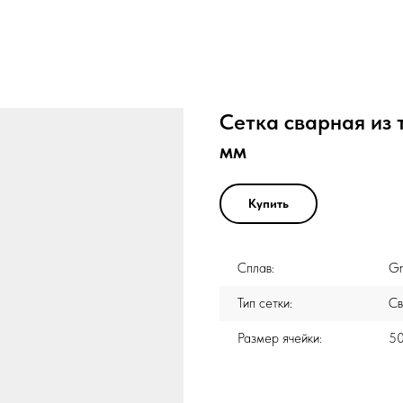
Сетка сварная из 
мм
Купить
Сплав:
Gr
Тип сетки:
Св
Размер ячейки:
50