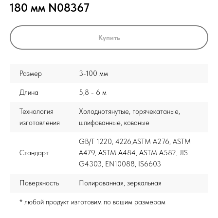
180 мм N08367
Купить
Размер
3-100 мм
Длина
5,8 - 6 м
Технология
Холоднотянутые, горячекатаные,
изготовления
шлифованные, кованые
GB/T 1220, 4226,ASTM A276, ASTM
Стандарт
A479, ASTM A484, ASTM A582, JIS
G4303, EN10088, IS6603
Поверхность
Полированная, зеркальная
* любой продукт изготовим по вашим размерам