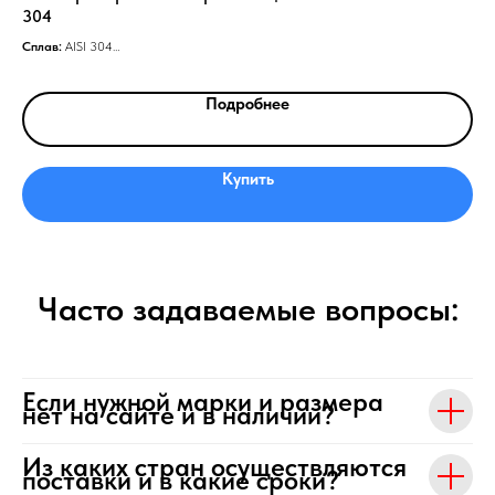
304
Спл
Тип
Сплав:
AISI 304
Толщина сетки, мм:
под заказ
Подробнее
Купить
Часто задаваемые вопросы:
Если нужной марки и размера
нет на сайте и в наличии?
Из каких стран осуществляются
поставки и в какие сроки?