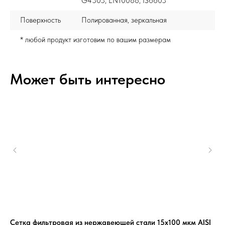
G4303, EN10088, IS6603
Поверхность
Полированная, зеркальная
* любой продукт изготовим по вашим размерам
Может быть интересно
Сетка фильтровая из нержавеющей стали 15x100 мкм AISI
Ли