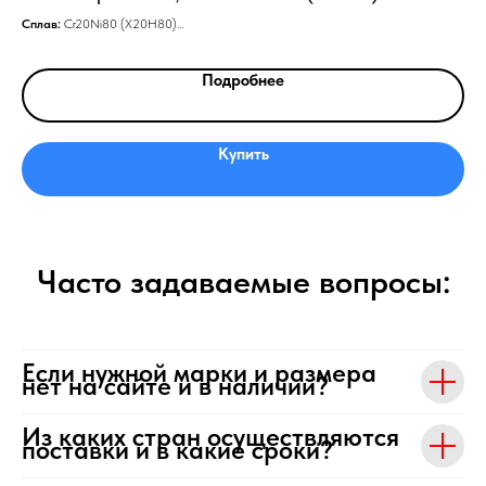
Сплав:
Cr20Ni80 (Х20Н80)
Спл
Типоразмер, мм:
0,15х0,5
Тол
Подробнее
Купить
Часто задаваемые вопросы:
Если нужной марки и размера
нет на сайте и в наличии?
Из каких стран осуществляются
поставки и в какие сроки?