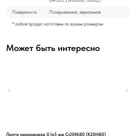
G4303, EN10088, IS6603
Поверхность
Полированная, зеркальная
* любой продукт изготовим по вашим размерам
Может быть интересно
Лента нихромовая 0,1х5 мм Cr20Ni80 (Х20Н80)
Се