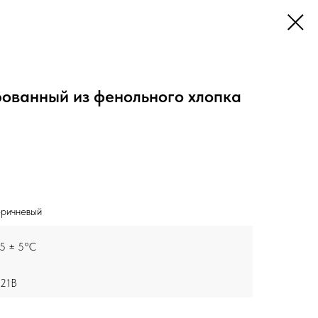
ованный из фенольного хлопка
ричневый
5 ± 5°C
21B