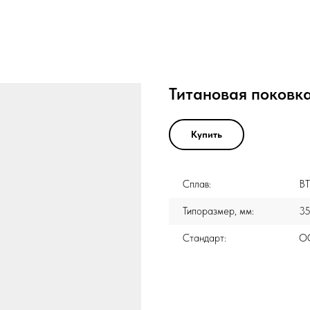
Титановая поковка
Купить
Сплав:
В
Типоразмер, мм:
3
Стандарт:
ОС