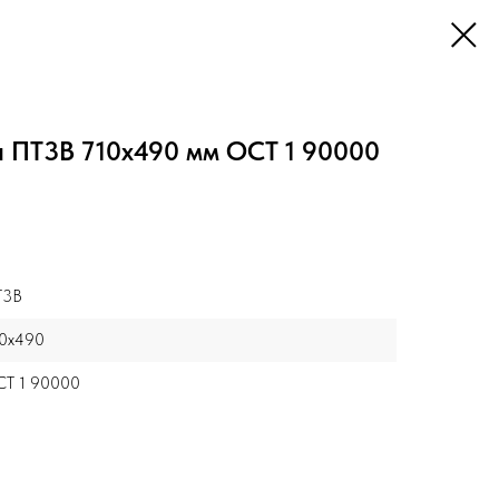
а ПТ3В 710x490 мм ОСТ 1 90000
Т3В
0x490
Т 1 90000