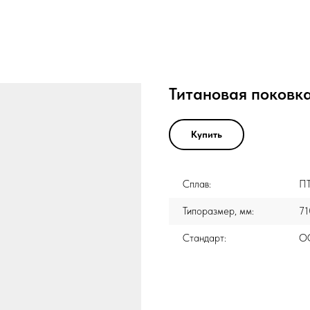
Титановая поковк
Купить
Сплав:
П
Типоразмер, мм:
71
Стандарт:
ОС