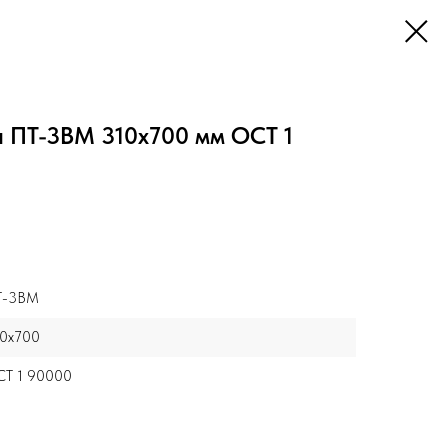
а ПТ-3ВМ 310x700 мм ОСТ 1
Т-3ВМ
0x700
Т 1 90000