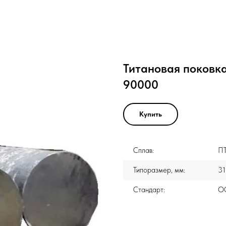
Титановая поковк
90000
Купить
Сплав:
П
Типоразмер, мм:
31
Стандарт:
ОС