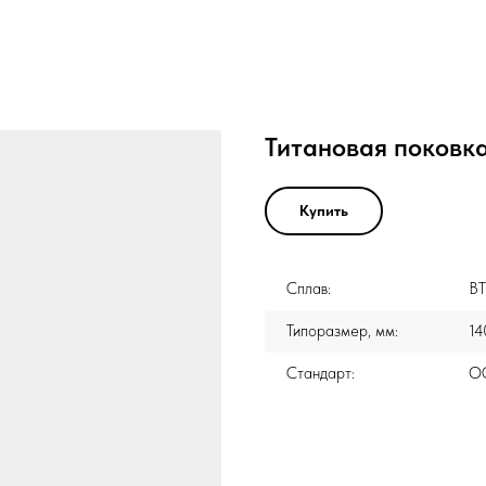
Титановая поковка
Купить
Сплав:
В
Типоразмер, мм:
14
Стандарт:
ОС